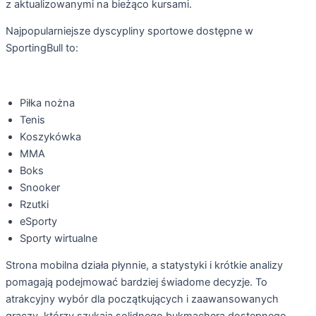
z aktualizowanymi na bieżąco kursami.
Najpopularniejsze dyscypliny sportowe dostępne w
SportingBull to:
Piłka nożna
Tenis
Koszykówka
MMA
Boks
Snooker
Rzutki
eSporty
Sporty wirtualne
Strona mobilna działa płynnie, a statystyki i krótkie analizy
pomagają podejmować bardziej świadome decyzje. To
atrakcyjny wybór dla początkujących i zaawansowanych