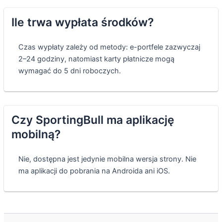
Ile trwa wypłata środków?
Czas wypłaty zależy od metody: e-portfele zazwyczaj
2–24 godziny, natomiast karty płatnicze mogą
wymagać do 5 dni roboczych.
Czy SportingBull ma aplikację
mobilną?
Nie, dostępna jest jedynie mobilna wersja strony. Nie
ma aplikacji do pobrania na Androida ani iOS.