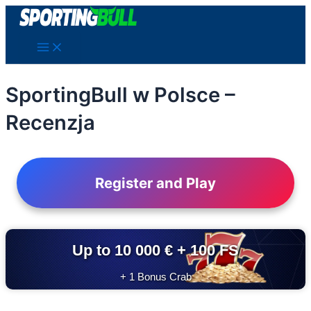
Przejdź
do
Main
treści
Menu
SportingBull w Polsce –
Recenzja
Register and Play
Up to 10 000 € + 100 FS
+ 1 Bonus Crab