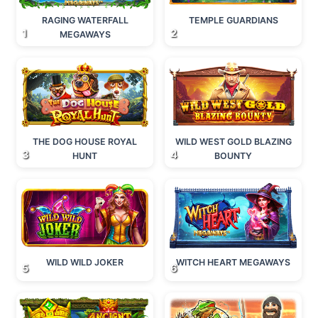
RAGING WATERFALL
TEMPLE GUARDIANS
1
2
MEGAWAYS
THE DOG HOUSE ROYAL
WILD WEST GOLD BLAZING
3
4
HUNT
BOUNTY
WILD WILD JOKER
WITCH HEART MEGAWAYS
5
6