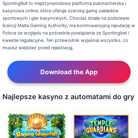
Dołącz teraz
SportingBull to międzynarodowa platforma bukmacherska i
kasynowa online, która oferuje szeroką gamę zakładów
sportowych i gier kasynowych. Chociaż działa na podstawie
licencji Malta Gaming Authority, ma kontrowersyjną reputację w
Polsce ze względu na pośrednie powiązania ze Sportingbet i
kwestie regulacyjne. Ten przewodnik wyjaśnia wszystko, co
musisz wiedzieć przed rejestracją.
Download the App
Najlepsze kasyno z automatami do gry