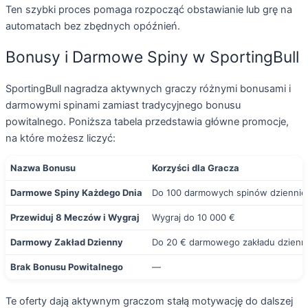
Ten szybki proces pomaga rozpocząć obstawianie lub grę na
automatach bez zbędnych opóźnień.
Bonusy i Darmowe Spiny w SportingBull
SportingBull nagradza aktywnych graczy różnymi bonusami i
darmowymi spinami zamiast tradycyjnego bonusu
powitalnego. Poniższa tabela przedstawia główne promocje,
na które możesz liczyć:
Nazwa Bonusu
Korzyści dla Gracza
Darmowe Spiny Każdego Dnia
Do 100 darmowych spinów dziennie
Przewiduj 8 Meczów i Wygraj
Wygraj do 10 000 €
Darmowy Zakład Dzienny
Do 20 € darmowego zakładu dzienn
Brak Bonusu Powitalnego
—
Te oferty dają aktywnym graczom stałą motywację do dalszej