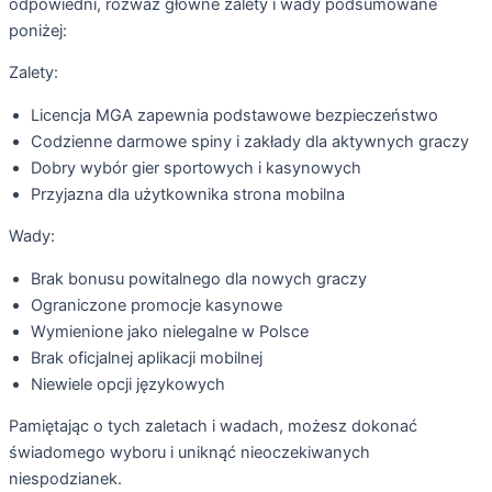
odpowiedni, rozważ główne zalety i wady podsumowane
poniżej:
Zalety:
Licencja MGA zapewnia podstawowe bezpieczeństwo
Codzienne darmowe spiny i zakłady dla aktywnych graczy
Dobry wybór gier sportowych i kasynowych
Przyjazna dla użytkownika strona mobilna
Wady:
Brak bonusu powitalnego dla nowych graczy
Ograniczone promocje kasynowe
Wymienione jako nielegalne w Polsce
Brak oficjalnej aplikacji mobilnej
Niewiele opcji językowych
Pamiętając o tych zaletach i wadach, możesz dokonać
świadomego wyboru i uniknąć nieoczekiwanych
niespodzianek.