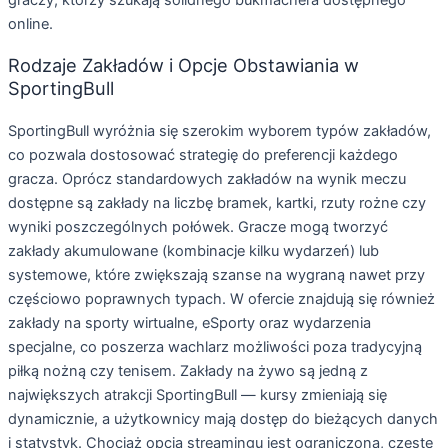
graczy, którzy szukają solidnego bukmachera dostępnego
online.
Rodzaje Zakładów i Opcje Obstawiania w
SportingBull
SportingBull wyróżnia się szerokim wyborem typów zakładów,
co pozwala dostosować strategię do preferencji każdego
gracza. Oprócz standardowych zakładów na wynik meczu
dostępne są zakłady na liczbę bramek, kartki, rzuty rożne czy
wyniki poszczególnych połówek. Gracze mogą tworzyć
zakłady akumulowane (kombinacje kilku wydarzeń) lub
systemowe, które zwiększają szanse na wygraną nawet przy
częściowo poprawnych typach. W ofercie znajdują się również
zakłady na sporty wirtualne, eSporty oraz wydarzenia
specjalne, co poszerza wachlarz możliwości poza tradycyjną
piłką nożną czy tenisem. Zakłady na żywo są jedną z
największych atrakcji SportingBull — kursy zmieniają się
dynamicznie, a użytkownicy mają dostęp do bieżących danych
i statystyk. Chociaż opcja streamingu jest ograniczona, częste