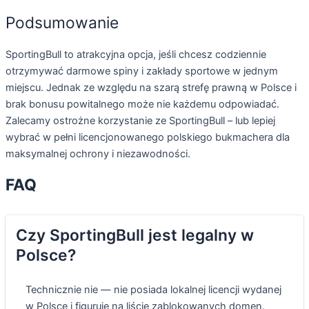
Podsumowanie
SportingBull to atrakcyjna opcja, jeśli chcesz codziennie
otrzymywać darmowe spiny i zakłady sportowe w jednym
miejscu. Jednak ze względu na szarą strefę prawną w Polsce i
brak bonusu powitalnego może nie każdemu odpowiadać.
Zalecamy ostrożne korzystanie ze SportingBull – lub lepiej
wybrać w pełni licencjonowanego polskiego bukmachera dla
maksymalnej ochrony i niezawodności.
FAQ
Czy SportingBull jest legalny w
Polsce?
Technicznie nie — nie posiada lokalnej licencji wydanej
w Polsce i figuruje na liście zablokowanych domen.