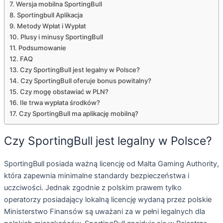
Wersja mobilna SportingBull
Sportingbull Aplikacja
Metody Wpłat i Wypłat
Plusy i minusy SportingBull
Podsumowanie
FAQ
Czy SportingBull jest legalny w Polsce?
Czy SportingBull oferuje bonus powitalny?
Czy mogę obstawiać w PLN?
Ile trwa wypłata środków?
Czy SportingBull ma aplikację mobilną?
Czy SportingBull jest legalny w Polsce?
SportingBull posiada ważną licencję od Malta Gaming Authority,
która zapewnia minimalne standardy bezpieczeństwa i
uczciwości. Jednak zgodnie z polskim prawem tylko
operatorzy posiadający lokalną licencję wydaną przez polskie
Ministerstwo Finansów są uważani za w pełni legalnych dla