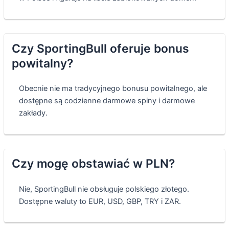
Czy SportingBull oferuje bonus
powitalny?
Obecnie nie ma tradycyjnego bonusu powitalnego, ale
dostępne są codzienne darmowe spiny i darmowe
zakłady.
Czy mogę obstawiać w PLN?
Nie, SportingBull nie obsługuje polskiego złotego.
Dostępne waluty to EUR, USD, GBP, TRY i ZAR.