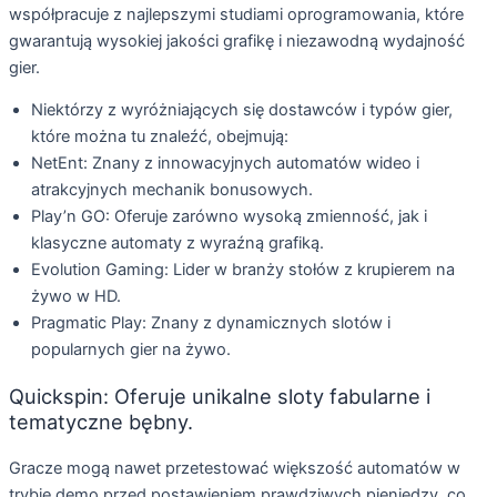
współpracuje z najlepszymi studiami oprogramowania, które
gwarantują wysokiej jakości grafikę i niezawodną wydajność
gier.
Niektórzy z wyróżniających się dostawców i typów gier,
które można tu znaleźć, obejmują:
NetEnt: Znany z innowacyjnych automatów wideo i
atrakcyjnych mechanik bonusowych.
Play’n GO: Oferuje zarówno wysoką zmienność, jak i
klasyczne automaty z wyraźną grafiką.
Evolution Gaming: Lider w branży stołów z krupierem na
żywo w HD.
Pragmatic Play: Znany z dynamicznych slotów i
popularnych gier na żywo.
Quickspin: Oferuje unikalne sloty fabularne i
tematyczne bębny.
Gracze mogą nawet przetestować większość automatów w
trybie demo przed postawieniem prawdziwych pieniędzy, co